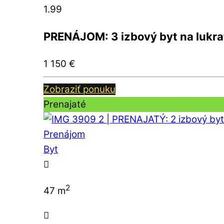
1.99
PRENÁJOM: 3 izbový byt na lukra
1 150
€
Zobraziť ponuku
Prenajaté
Prenájom
Byt
2
47 m