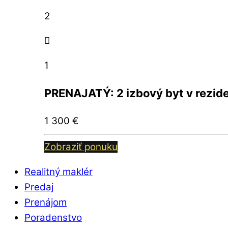
2
1
PRENAJATÝ: 2 izbový byt v rezide
1 300
€
Zobraziť ponuku
Realitný maklér
Predaj
Prenájom
Poradenstvo