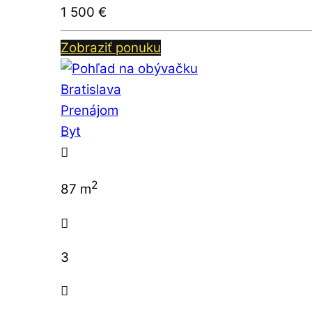
1 500
€
Zobraziť ponuku
Bratislava
Prenájom
Byt
2
87 m
3