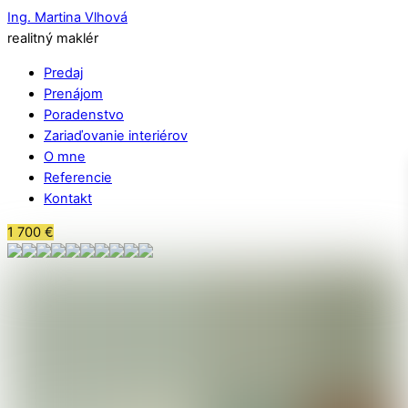
Ing. Martina Vlhová
realitný maklér
Predaj
Prenájom
Poradenstvo
Zariaďovanie interiérov
O mne
Referencie
Kontakt
1 700
€