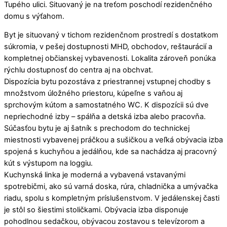
Tupého ulici. Situovaný je na treťom poschodí rezidenčného
domu s výťahom.
Byt je situovaný v tichom rezidenčnom prostredí s dostatkom
súkromia, v pešej dostupnosti MHD, obchodov, reštaurácií a
kompletnej občianskej vybavenosti. Lokalita zároveň ponúka
rýchlu dostupnosť do centra aj na obchvat.
Dispozícia bytu pozostáva z priestrannej vstupnej chodby s
množstvom úložného priestoru, kúpeľne s vaňou aj
sprchovým kútom a samostatného WC. K dispozícii sú dve
nepriechodné izby – spálňa a detská izba alebo pracovňa.
Súčasťou bytu je aj šatník s prechodom do technickej
miestnosti vybavenej práčkou a sušičkou a veľká obývacia izba
spojená s kuchyňou a jedálňou, kde sa nachádza aj pracovný
kút s výstupom na loggiu.
Kuchynská linka je moderná a vybavená vstavanými
spotrebičmi, ako sú varná doska, rúra, chladnička a umývačka
riadu, spolu s kompletným príslušenstvom. V jedálenskej časti
je stôl so šiestimi stoličkami. Obývacia izba disponuje
pohodlnou sedačkou, obývacou zostavou s televízorom a