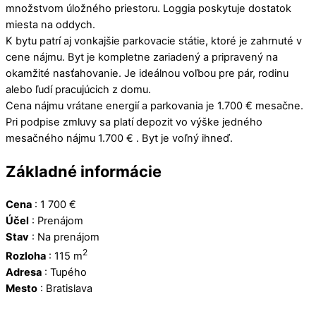
množstvom úložného priestoru. Loggia poskytuje dostatok
miesta na oddych.
K bytu patrí aj vonkajšie parkovacie státie, ktoré je zahrnuté v
cene nájmu. Byt je kompletne zariadený a pripravený na
okamžité nasťahovanie. Je ideálnou voľbou pre pár, rodinu
alebo ľudí pracujúcich z domu.
Cena nájmu vrátane energií a parkovania je 1.700 € mesačne.
Pri podpise zmluvy sa platí depozit vo výške jedného
mesačného nájmu 1.700 € . Byt je voľný ihneď.
Základné informácie
Cena
:
1 700
€
Účel
:
Prenájom
Stav
:
Na prenájom
2
Rozloha
:
115 m
Adresa
:
Tupého
Mesto
:
Bratislava