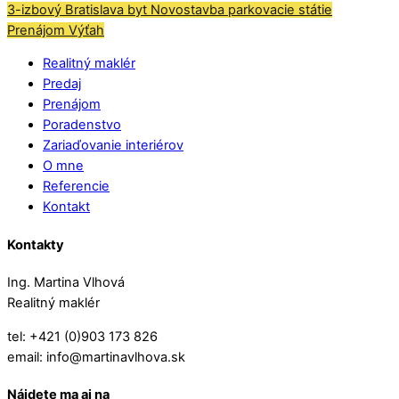
3-izbový
Bratislava
byt
Novostavba
parkovacie státie
Prenájom
Výťah
Realitný maklér
Predaj
Prenájom
Poradenstvo
Zariaďovanie interiérov
O mne
Referencie
Kontakt
Kontakty
Ing. Martina Vlhová
Realitný maklér
tel: +421 (0)903 173 826
email: info@martinavlhova.sk
Nájdete ma aj na