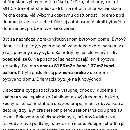
občianskou vybavenosťou (škola, škôlka, obchody, kostol,
MHD, zdravotné stredisko atď.) na rohoch ulice Račianska a
Pekná cesta. Má výbornú dopravnú dostupnosť – priamo pod
domom je zastávka električiek aj autobusov. V okolí bytového
domu je bezproblémové parkovanie.
Byt sa nachádza v zrekonštruovanom bytovom dome. Bytový
dom je zateplený, vymenené sú vchodové dvere, schránky a
je aj spravený nový výťah. Samotný byt je situovaný na
6.
poschodí zo 6
. Na poschodí sa nachádzajú len 4 bytové
jednotky. Byt má
výmeru 81,55 m2 z čoho 1,67 m2 tvorí
balkón.
K bytu prislúcha aj
pivničná kobka
v suteréne
bytového domu. Orientácia bytu je na juhovýchod.
Dispozične byt pozostáva zo vstupnej chodby, kúpeľne s
vaňou a s wc, spálne so šatníkom a s výstupom na balkón,
kuchyne so samostatnou špajzou prepojenou s obývačkou a
detskej izby. Byt prešiel kompletnou rekonštrukciou pred 10
rokmi. Bola zmenená dispozícia bytu, má nové elektrické
rozvody, nové podlahy, nábytok na mieru. Vstupná chodba je