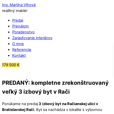
Ing. Martina Vlhová
realitný maklér
Predaj
Prenájom
Poradenstvo
Zariaďovanie interiérov
O mne
Referencie
Kontakt
179 500
€
PREDANÝ: kompletne zrekonštruovaný
veľký 3 izbový byt v Rači
Ponúkame na predaj
3
izbový byt na Račianskej ulici v
Bratislavskej Rači
. Byt sa nachádza v lokalite s výbornou