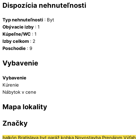
Dispozícia nehnuteľnosti
Typ nehnuteľnosti
:
Byt
Obývacie izby
:
1
Kúpeľne/WC
:
1
Izby celkom
:
2
Poschodie
:
9
Vybavenie
Vybavenie
Kúrenie
Nábytok v cene
Mapa lokality
Značky
balkón
Bratislava
byt
garáž
kobka
Novostavba
Prenájom
Výťah