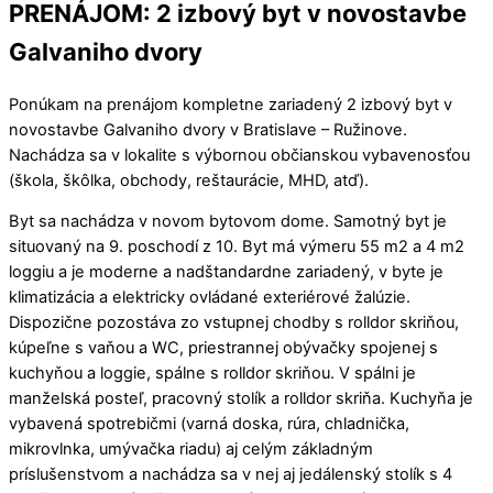
PRENÁJOM: 2 izbový byt v novostavbe
Galvaniho dvory
Ponúkam na prenájom kompletne zariadený 2 izbový byt v
novostavbe Galvaniho dvory v Bratislave – Ružinove.
Nachádza sa v lokalite s výbornou občianskou vybavenosťou
(škola, škôlka, obchody, reštaurácie, MHD, atď).
Byt sa nachádza v novom bytovom dome. Samotný byt je
situovaný na 9. poschodí z 10. Byt má výmeru 55 m2 a 4 m2
loggiu a je moderne a nadštandardne zariadený, v byte je
klimatizácia a elektricky ovládané exteriérové žalúzie.
Dispozične pozostáva zo vstupnej chodby s rolldor skriňou,
kúpeľne s vaňou a WC, priestrannej obývačky spojenej s
kuchyňou a loggie, spálne s rolldor skriňou. V spálni je
manželská posteľ, pracovný stolík a rolldor skriňa. Kuchyňa je
vybavená spotrebičmi (varná doska, rúra, chladnička,
mikrovlnka, umývačka riadu) aj celým základným
príslušenstvom a nachádza sa v nej aj jedálenský stolík s 4