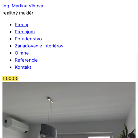
Ing. Martina Vlhová
realitný maklér
Predaj
Prenájom
Poradenstvo
Zariaďovanie interiérov
O mne
Referencie
Kontakt
1 000
€