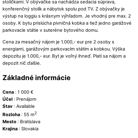
stoličkami. V obývačke sa nachádza sedacia súprava,
konferenčný stolík a nábytok spolu pod TV. Z obývačky je
výstup na loggiu s krásnym výhľadom. Je vhodný pre max. 2
osoby. K bytu prislúcha pivničná kobka a tiež jedno garážové
parkovacie státie v suteréne bytového domu.
Cena za mesačný nájom je 1.000,- eur pre 2 osoby s
energiami, garážovým parkovacím státím a kobkou. Výška
depozitu je 1.000,- eur. Byt je voľný ihneď. Platí sa nájom a
depozit nič ďalšie.
Základné informácie
Cena
:
1 000
€
Účel
:
Prenájom
Stav
:
Available
2
Rozloha
:
55 m
Mesto
:
Bratislava
Krajina
:
Slovakia